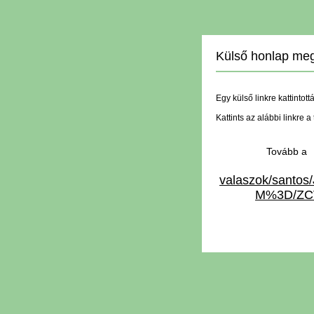
Külső honlap meg
Egy külső linkre kattintott
Kattints az alábbi linkre 
Tovább 
valaszok/sant
M%3D/ZC