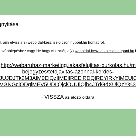
nyitása
ál, ami elvisz a(z)
weboldal-keszites-olcson.hupont.hu
honlapról.
a továbblépéshez vagy ide hogy visszatérj a(z)
weboldal-keszites-olcson.hupont.hu
http://webaruhaz-marketing.lakasfelujitas-burkolas.hu/m
a
bejegyzes/tetojavitas-azonnal-kerdes-
os/JUJDJTk2M3AlM0ElQzIlMEIlREElRDQlREYlRkYlMEUl
VGNGclODglMEV5UDIlQjclOUUlQjh4JTdGdXUlQzY%3
VISSZA
«
az előző oldara.