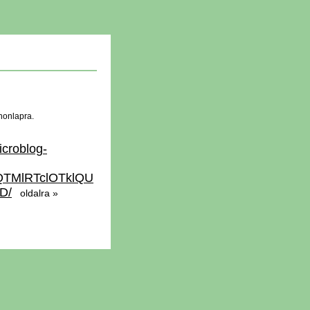
honlapra.
icroblog-
QTMlRTclOTklQU
D/
oldalra »