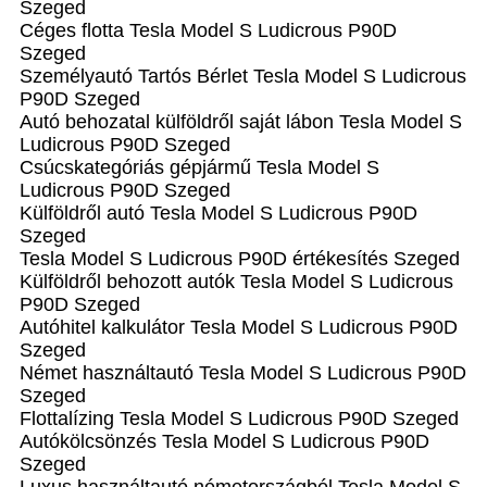
Szeged
Céges flotta Tesla Model S Ludicrous P90D
Szeged
Személyautó Tartós Bérlet Tesla Model S Ludicrous
P90D Szeged
Autó behozatal külföldről saját lábon Tesla Model S
Ludicrous P90D Szeged
Csúcskategóriás gépjármű Tesla Model S
Ludicrous P90D Szeged
Külföldről autó Tesla Model S Ludicrous P90D
Szeged
Tesla Model S Ludicrous P90D értékesítés Szeged
Külföldről behozott autók Tesla Model S Ludicrous
P90D Szeged
Autóhitel kalkulátor Tesla Model S Ludicrous P90D
Szeged
Német használtautó Tesla Model S Ludicrous P90D
Szeged
Flottalízing Tesla Model S Ludicrous P90D Szeged
Autókölcsönzés Tesla Model S Ludicrous P90D
Szeged