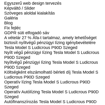
Egyszerű web design tervezés
Képváltó / Slider
Szöveges aloldal kialakítás
Galéria
Blog
Fix fejléc
GDPR süti elfogadó sáv
A vételár 27 % Áfa-t tartalmaz, amely lehetőséget
biztosít nyíltvégű pénzügyi lízing igénybevételére
Tesla Model S Ludicrous P90D Szeged
Nyílt végű pénzügyi lízing Tesla Model S Ludicrous
P90D Szeged
Nyíltvégű pénzügyi lízing Tesla Model S Ludicrous
P90D Szeged
Költségként elszámolható bérleti díj Tesla Model S
Ludicrous P90D Szeged
Operatív lízing Tesla Model S Ludicrous P90D
Szeged
Operatív Autólízing Tesla Model S Ludicrous P90D
Szeged
Autófinanszírozás Tesla Model S Ludicrous P90D