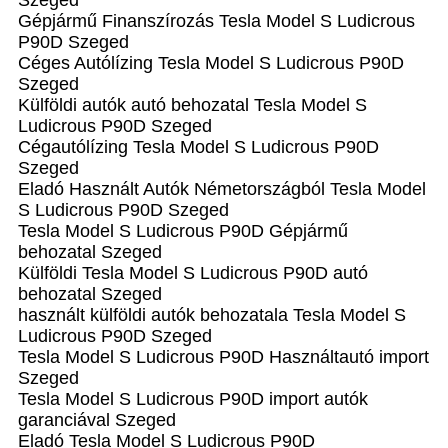
Szeged
Gépjármű Finanszírozás Tesla Model S Ludicrous
P90D Szeged
Céges Autólízing Tesla Model S Ludicrous P90D
Szeged
Külföldi autók‎ autó behozatal Tesla Model S
Ludicrous P90D Szeged
Cégautólízing Tesla Model S Ludicrous P90D
Szeged
Eladó Használt Autók Németországból Tesla Model
S Ludicrous P90D Szeged
Tesla Model S Ludicrous P90D Gépjármű
behozatal Szeged
Külföldi Tesla Model S Ludicrous P90D autó
behozatal Szeged
használt külföldi autók behozatala Tesla Model S
Ludicrous P90D Szeged
Tesla Model S Ludicrous P90D Használtautó import
Szeged
Tesla Model S Ludicrous P90D import autók
garanciával Szeged
Eladó Tesla Model S Ludicrous P90D