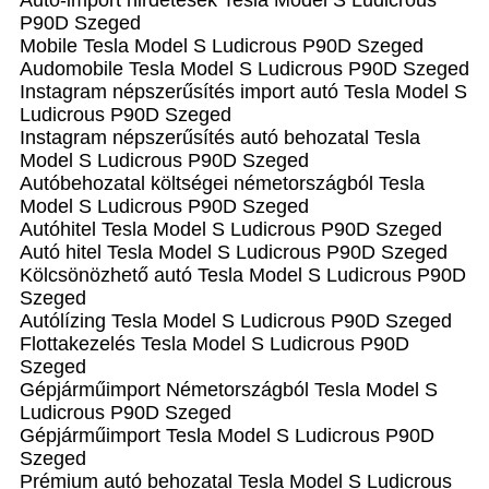
Auto-import hirdetések Tesla Model S Ludicrous
P90D Szeged
Mobile Tesla Model S Ludicrous P90D Szeged
Audomobile Tesla Model S Ludicrous P90D Szeged
Instagram népszerűsítés import autó Tesla Model S
Ludicrous P90D Szeged
Instagram népszerűsítés autó behozatal Tesla
Model S Ludicrous P90D Szeged
Autóbehozatal költségei németországból Tesla
Model S Ludicrous P90D Szeged
Autóhitel Tesla Model S Ludicrous P90D Szeged
Autó hitel Tesla Model S Ludicrous P90D Szeged
Kölcsönözhető autó Tesla Model S Ludicrous P90D
Szeged
Autólízing Tesla Model S Ludicrous P90D Szeged
Flottakezelés Tesla Model S Ludicrous P90D
Szeged
Gépjárműimport Németországból Tesla Model S
Ludicrous P90D Szeged
Gépjárműimport Tesla Model S Ludicrous P90D
Szeged
Prémium autó behozatal Tesla Model S Ludicrous