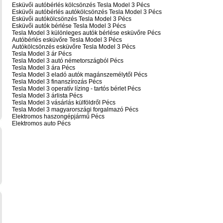
Esküvői autóbérlés kölcsönzés Tesla Model 3 Pécs
Esküvői autóbérlés autókölcsönzés Tesla Model 3 Pécs
Esküvői autókölcsönzés Tesla Model 3 Pécs
Esküvői autók bérlése Tesla Model 3 Pécs
Tesla Model 3 különleges autók bérlése esküvőre Pécs
Autóbérlés esküvőre Tesla Model 3 Pécs
Autókölcsönzés esküvőre Tesla Model 3 Pécs
Tesla Model 3 ár Pécs
Tesla Model 3 autó németországból Pécs
Tesla Model 3 ára Pécs
Tesla Model 3 eladó autók magánszemélytől Pécs
Tesla Model 3 finanszírozás Pécs
Tesla Model 3 operatív lízing - tartós bérlet Pécs
Tesla Model 3 árlista Pécs
Tesla Model 3 vásárlás külföldről Pécs
Tesla Model 3 magyarországi forgalmazó Pécs
Elektromos haszongépjármű‎ Pécs
Elektromos auto‎ Pécs