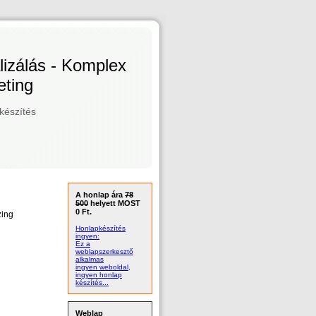
izálás - Komplex
ting
készítés
A honlap ára
78
500
helyett MOST
0 Ft.
zing
Honlapkészítés
ingyen:
Ez a
weblapszerkesztő
alkalmas
ingyen weboldal,
ingyen honlap
készítés...
Weblap