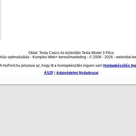
Oldal: Tesla Casco és biztosítás Tesla Model 3 Pécs
áz optimalizálás - Komplex Web+ keresőmarketing - © 2008 - 2026 - weboldal-ke
A HuPont.hu jelszava az, hogy itt a honlapkészítés ingyen van!
Honlapkészítés In
ÁSZF
|
Adatvédelmi Nyilatkozat