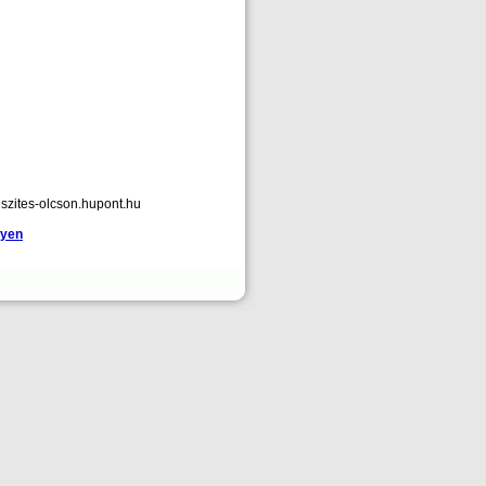
szites-olcson.hupont.hu
gyen