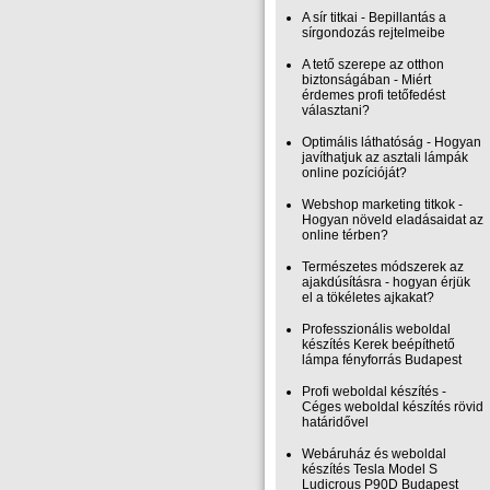
A sír titkai - Bepillantás a
sírgondozás rejtelmeibe
A tető szerepe az otthon
biztonságában - Miért
érdemes profi tetőfedést
választani?
Optimális láthatóság - Hogyan
javíthatjuk az asztali lámpák
online pozícióját?
Webshop marketing titkok -
Hogyan növeld eladásaidat az
online térben?
Természetes módszerek az
ajakdúsításra - hogyan érjük
el a tökéletes ajkakat?
Professzionális weboldal
készítés Kerek beépíthető
lámpa fényforrás Budapest
Profi weboldal készítés -
Céges weboldal készítés rövid
határidővel
Webáruház és weboldal
készítés Tesla Model S
Ludicrous P90D Budapest