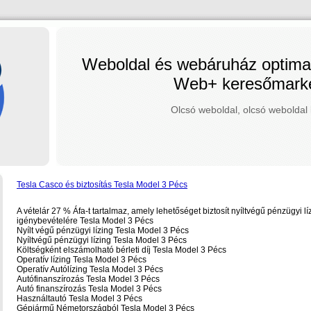
Weboldal és webáruház optimal
Web+ keresőmarke
Olcsó weboldal, olcsó weboldal 
Tesla Casco és biztosítás Tesla Model 3 Pécs
A vételár 27 % Áfa-t tartalmaz, amely lehetőséget biztosít nyíltvégű pénzügyi lí
igénybevételére Tesla Model 3 Pécs
Nyílt végű pénzügyi lízing Tesla Model 3 Pécs
Nyíltvégű pénzügyi lízing Tesla Model 3 Pécs
Költségként elszámolható bérleti díj Tesla Model 3 Pécs
Operatív lízing Tesla Model 3 Pécs
Operatív Autólízing Tesla Model 3 Pécs
Autófinanszírozás Tesla Model 3 Pécs
Autó finanszírozás Tesla Model 3 Pécs
Használtautó Tesla Model 3 Pécs
Gépjármű Németországból Tesla Model 3 Pécs