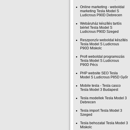
Online marketing - weboldal
marketing Tesla Model S
Ludicrous P90D Debrecen
Webáruház készítés tartós
bérlet Tesla Model S
Ludicrous P90D Szeged
Reszponzív weboldal készítés
Tesla Model S Ludicrous
P90D Miskolc
Profi weboldal programozás
Tesla Model S Ludicrous
P90D Pécs
PHP website SEO Tesla
Model S Ludicrous P85D Győr
Mobile tesla - Tesla casco
Tesla Model 3 Budapest
Tesla modellek Tesla Model 3
Debrecen
Tesla import Tesla Model 3
Szeged
Tesla behozatal Tesla Model 3
Miskolc