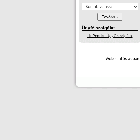
Ügyfélszolgálat
HuPont.hu Ügyfélszolgálat
Weboldal és webáruh