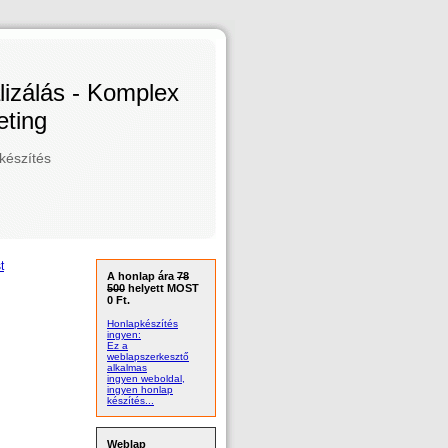
izálás - Komplex
ting
készítés
t
A honlap ára
78
500
helyett MOST
0 Ft.
Honlapkészítés
ingyen:
Ez a
weblapszerkesztő
alkalmas
ingyen weboldal,
ingyen honlap
készítés...
Weblap