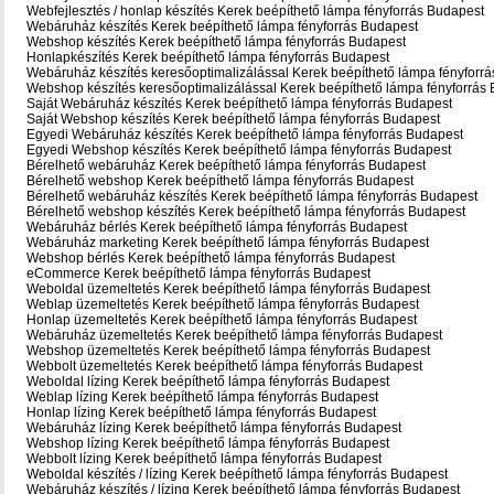
Webfejlesztés / honlap készítés Kerek beépíthető lámpa fényforrás Budapest
Webáruház készítés Kerek beépíthető lámpa fényforrás Budapest
Webshop készítés Kerek beépíthető lámpa fényforrás Budapest
Honlapkészítés Kerek beépíthető lámpa fényforrás Budapest
Webáruház készítés keresőoptimalizálással Kerek beépíthető lámpa fényforr
Webshop készítés keresőoptimalizálással Kerek beépíthető lámpa fényforrás
Saját Webáruház készítés Kerek beépíthető lámpa fényforrás Budapest
Saját Webshop készítés Kerek beépíthető lámpa fényforrás Budapest
Egyedi Webáruház készítés Kerek beépíthető lámpa fényforrás Budapest
Egyedi Webshop készítés Kerek beépíthető lámpa fényforrás Budapest
Bérelhető webáruház Kerek beépíthető lámpa fényforrás Budapest
Bérelhető webshop Kerek beépíthető lámpa fényforrás Budapest
Bérelhető webáruház készítés Kerek beépíthető lámpa fényforrás Budapest
Bérelhető webshop készítés Kerek beépíthető lámpa fényforrás Budapest
Webáruház bérlés Kerek beépíthető lámpa fényforrás Budapest
Webáruház marketing Kerek beépíthető lámpa fényforrás Budapest
Webshop bérlés Kerek beépíthető lámpa fényforrás Budapest
eCommerce Kerek beépíthető lámpa fényforrás Budapest
Weboldal üzemeltetés Kerek beépíthető lámpa fényforrás Budapest
Weblap üzemeltetés Kerek beépíthető lámpa fényforrás Budapest
Honlap üzemeltetés Kerek beépíthető lámpa fényforrás Budapest
Webáruház üzemeltetés Kerek beépíthető lámpa fényforrás Budapest
Webshop üzemeltetés Kerek beépíthető lámpa fényforrás Budapest
Webbolt üzemeltetés Kerek beépíthető lámpa fényforrás Budapest
Weboldal lízing Kerek beépíthető lámpa fényforrás Budapest
Weblap lízing Kerek beépíthető lámpa fényforrás Budapest
Honlap lízing Kerek beépíthető lámpa fényforrás Budapest
Webáruház lízing Kerek beépíthető lámpa fényforrás Budapest
Webshop lízing Kerek beépíthető lámpa fényforrás Budapest
Webbolt lízing Kerek beépíthető lámpa fényforrás Budapest
Weboldal készítés / lízing Kerek beépíthető lámpa fényforrás Budapest
Webáruház készítés / lízing Kerek beépíthető lámpa fényforrás Budapest