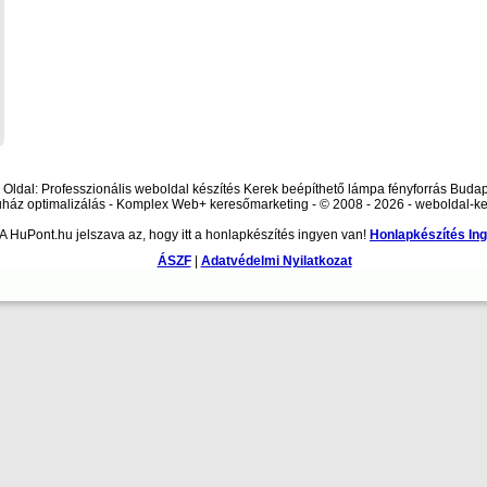
Oldal: Professzionális weboldal készítés Kerek beépíthető lámpa fényforrás Buda
áz optimalizálás - Komplex Web+ keresőmarketing - © 2008 - 2026 - weboldal-ke
A HuPont.hu jelszava az, hogy itt a honlapkészítés ingyen van!
Honlapkészítés In
ÁSZF
|
Adatvédelmi Nyilatkozat