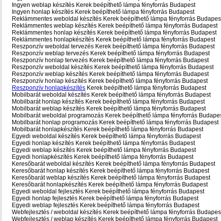
Ingyen weblap készítés Kerek beépíthető lámpa fényforrás Budapest
Ingyen honlap készítés Kerek beépíthető lámpa fényforrás Budapest
Reklámmentes weboldal készítés Kerek beépíthető lámpa fényforrás Budapes
Reklámmentes weblap készítés Kerek beépíthető lámpa fényforrás Budapest
Reklámmentes honlap készítés Kerek beépíthető lámpa fényforrás Budapest
Reklámmentes honlapkészítés Kerek beépíthető lámpa fényforrás Budapest
Reszponzív weboldal tervezés Kerek beépíthető lámpa fényforrás Budapest
Reszponzív weblap tervezés Kerek beépíthető lámpa fényforrás Budapest
Reszponzív honlap tervezés Kerek beépíthető lámpa fényforrás Budapest
Reszponzív weboldal készítés Kerek beépíthető lámpa fényforrás Budapest
Reszponzív weblap készítés Kerek beépíthető lámpa fényforrás Budapest
Reszponzív honlap készítés Kerek beépíthető lámpa fényforrás Budapest
Reszponzív honlapkészítés
Kerek beépíthető lámpa fényforrás Budapest
Mobilbarát weboldal készítés Kerek beépíthető lámpa fényforrás Budapest
Mobilbarát honlap készítés Kerek beépíthető lámpa fényforrás Budapest
Mobilbarát weblap készítés Kerek beépíthető lámpa fényforrás Budapest
Mobilbarát weboldal programozás Kerek beépíthető lámpa fényforrás Budape
Mobilbarát honlap programozás Kerek beépíthető lámpa fényforrás Budapest
Mobilbarát honlapkészítés Kerek beépíthető lámpa fényforrás Budapest
Egyedi weboldal készítés Kerek beépíthető lámpa fényforrás Budapest
Egyedi honlap készítés Kerek beépíthető lámpa fényforrás Budapest
Egyedi weblap készítés Kerek beépíthető lámpa fényforrás Budapest
Egyedi honlapkészítés Kerek beépíthető lámpa fényforrás Budapest
Keresőbarát weboldal készítés Kerek beépíthető lámpa fényforrás Budapest
Keresőbarát honlap készítés Kerek beépíthető lámpa fényforrás Budapest
Keresőbarát weblap készítés Kerek beépíthető lámpa fényforrás Budapest
Keresőbarát honlapkészítés Kerek beépíthető lámpa fényforrás Budapest
Egyedi weboldal fejlesztés Kerek beépíthető lámpa fényforrás Budapest
Egyedi honlap fejlesztés Kerek beépíthető lámpa fényforrás Budapest
Egyedi weblap fejlesztés Kerek beépíthető lámpa fényforrás Budapest
Webfejlesztés / weboldal készítés Kerek beépíthető lámpa fényforrás Budapes
Webfejlesztés / weblap készítés Kerek beépíthető lámpa fényforrás Budapest