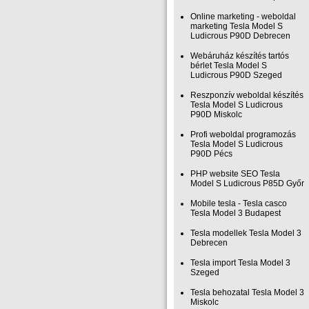
Online marketing - weboldal
marketing Tesla Model S
Ludicrous P90D Debrecen
Webáruház készítés tartós
bérlet Tesla Model S
Ludicrous P90D Szeged
Reszponzív weboldal készítés
Tesla Model S Ludicrous
P90D Miskolc
Profi weboldal programozás
Tesla Model S Ludicrous
P90D Pécs
PHP website SEO Tesla
Model S Ludicrous P85D Győr
Mobile tesla - Tesla casco
Tesla Model 3 Budapest
Tesla modellek Tesla Model 3
Debrecen
Tesla import Tesla Model 3
Szeged
Tesla behozatal Tesla Model 3
Miskolc