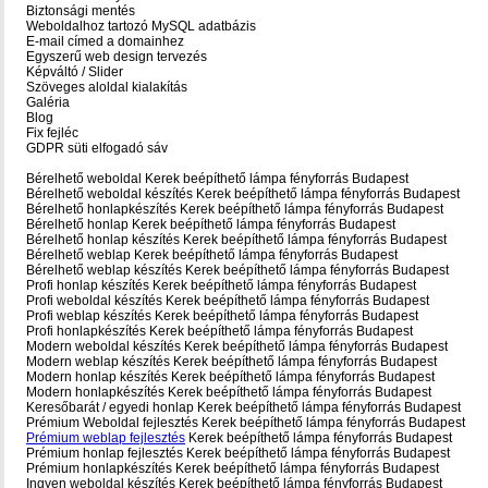
Biztonsági mentés
Weboldalhoz tartozó MySQL adatbázis
E-mail címed a domainhez
Egyszerű web design tervezés
Képváltó / Slider
Szöveges aloldal kialakítás
Galéria
Blog
Fix fejléc
GDPR süti elfogadó sáv
Bérelhető weboldal Kerek beépíthető lámpa fényforrás Budapest
Bérelhető weboldal‎ készítés Kerek beépíthető lámpa fényforrás Budapest
Bérelhető honlapkészítés Kerek beépíthető lámpa fényforrás Budapest
Bérelhető honlap Kerek beépíthető lámpa fényforrás Budapest
Bérelhető honlap készítés Kerek beépíthető lámpa fényforrás Budapest
Bérelhető weblap Kerek beépíthető lámpa fényforrás Budapest
Bérelhető weblap készítés Kerek beépíthető lámpa fényforrás Budapest
Profi honlap készítés Kerek beépíthető lámpa fényforrás Budapest
Profi weboldal készítés Kerek beépíthető lámpa fényforrás Budapest
Profi weblap készítés Kerek beépíthető lámpa fényforrás Budapest
Profi honlapkészítés Kerek beépíthető lámpa fényforrás Budapest
Modern weboldal készítés Kerek beépíthető lámpa fényforrás Budapest
Modern weblap készítés Kerek beépíthető lámpa fényforrás Budapest
Modern honlap készítés Kerek beépíthető lámpa fényforrás Budapest
Modern honlapkészítés Kerek beépíthető lámpa fényforrás Budapest
Keresőbarát / egyedi honlap‎ Kerek beépíthető lámpa fényforrás Budapest
Prémium Weboldal fejlesztés‎ Kerek beépíthető lámpa fényforrás Budapest
Prémium weblap fejlesztés
‎ Kerek beépíthető lámpa fényforrás Budapest
Prémium honlap fejlesztés‎ Kerek beépíthető lámpa fényforrás Budapest
Prémium honlapkészítés‎ Kerek beépíthető lámpa fényforrás Budapest
Ingyen weboldal készítés Kerek beépíthető lámpa fényforrás Budapest