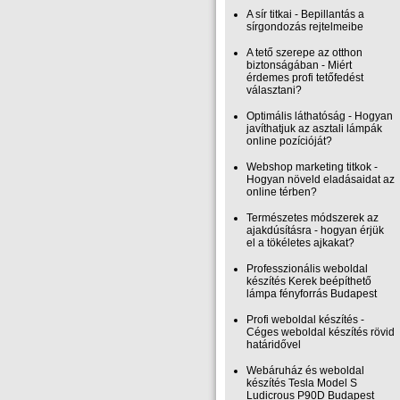
A sír titkai - Bepillantás a
sírgondozás rejtelmeibe
A tető szerepe az otthon
biztonságában - Miért
érdemes profi tetőfedést
választani?
Optimális láthatóság - Hogyan
javíthatjuk az asztali lámpák
online pozícióját?
Webshop marketing titkok -
Hogyan növeld eladásaidat az
online térben?
Természetes módszerek az
ajakdúsításra - hogyan érjük
el a tökéletes ajkakat?
Professzionális weboldal
készítés Kerek beépíthető
lámpa fényforrás Budapest
Profi weboldal készítés -
Céges weboldal készítés rövid
határidővel
Webáruház és weboldal
készítés Tesla Model S
Ludicrous P90D Budapest