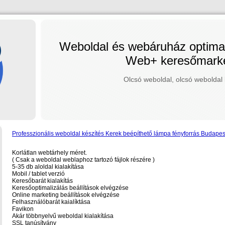
Weboldal és webáruház optimal
Web+ keresőmarke
Olcsó weboldal, olcsó weboldal 
Professzionális weboldal készítés Kerek beépíthető lámpa fényforrás Budapes
Korlátlan webtárhely méret.
( Csak a weboldal weblaphoz tartozó fájlok részére )
5-35 db aloldal kialakítása
Mobil / tablet verzió
Keresőbarát kialakítás
Keresőoptimalizálás beállítások elvégzése
Online marketing beállítások elvégzése
Felhasználóbarát kaialíktása
Favikon
Akár többnyelvű weboldal kialakítása
SSL tanúsítvány