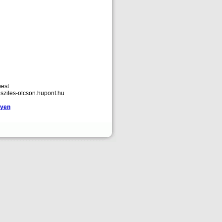
pest
szites-olcson.hupont.hu
gyen