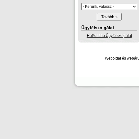
Ügyfélszolgálat
HuPont.hu Ügyfélszolgálat
Weboldal és webáruh