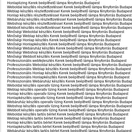
Honlaplizing Kerek beépíthető lámpa fényforrás Budapest
Weboldal készítés részletfizetéssel Kerek beépíthető lámpa fényforrás Budape
Weblap készítés részletfizetéssel Kerek beépíthető lámpa fényforrás Budapest
Honlap készítés részletfizetéssel Kerek beépíthető lámpa fényforrás Budapest
Webáruház készítés részletfizetéssel Kerek beépíthető lámpa fényforrás Buda
Webshop készítés részletfizetéssel Kerek beépíthető lámpa fényforrás Budape
Webbolt készítés részletfizetéssel Kerek beépíthető lámpa fényforrás Budapes
Minőségi Weboldal készítés Kerek beépíthető lámpa fényforrás Budapest
Minőségi Weblap készítés Kerek beépíthető lámpa fényforrás Budapest
Minőségi Honlap készítés Kerek beépíthető lámpa fényforrás Budapest
Minőségi Honlapkészítés Kerek beépíthető lámpa fényforrás Budapest
Minőségi Webáruház készítés Kerek beépíthető lámpa fényforrás Budapest
Minőségi Webshop készítés Kerek beépíthető lámpa fényforrás Budapest
Minőségi Webbolt készítés Kerek beépíthető lámpa fényforrás Budapest
Professzionális webfejlesztés Kerek beépíthető lámpa fényforrás Budapest
Professzionális Weboldal készítés Kerek beépíthető lámpa fényforrás Budape
Professzionális Weblap készítés Kerek beépíthető lámpa fényforrás Budapest
Professzionális Honlap készítés Kerek beépíthető lámpa fényforrás Budapest
Professzionális Honlapkészítés Kerek beépíthető lámpa fényforrás Budapest
Professzionális Webáruház készítés Kerek beépíthető lámpa fényforrás Budap
Weboldal készítés operatív lízing Kerek beépíthető lámpa fényforrás Budapest
Weblap készítés operatív lízing Kerek beépíthető lámpa fényforrás Budapest
Honlap készítés operatív lízing Kerek beépíthető lámpa fényforrás Budapest
Honlapkészítés operatív lízing Kerek beépíthető lámpa fényforrás Budapest
Webáruház készítés operatív lízing Kerek beépíthető lámpa fényforrás Budape
Webshop készítés operatív lízing Kerek beépíthető lámpa fényforrás Budapest
Webbolt készítés operatív lízing Kerek beépíthető lámpa fényforrás Budapest
Weboldal készítés tartós bérlet Kerek beépíthető lámpa fényforrás Budapest
Weblap készítés tartós bérlet Kerek beépíthető lámpa fényforrás Budapest
Honlap készítés tartós bérlet Kerek beépíthető lámpa fényforrás Budapest
Honlapkészítés tartós bérlet Kerek beépíthető lámpa fényforrás Budapest
Webáruház készítés tartós bérlet Kerek beépíthető lámpa fényforrás Budapest