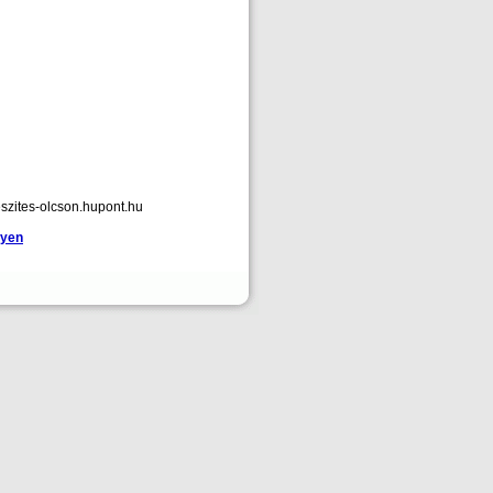
szites-olcson.hupont.hu
gyen