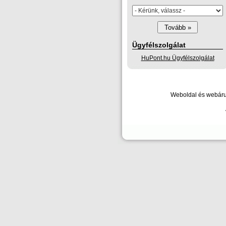
Ügyfélszolgálat
HuPont.hu Ügyfélszolgálat
Weboldal és webáruh