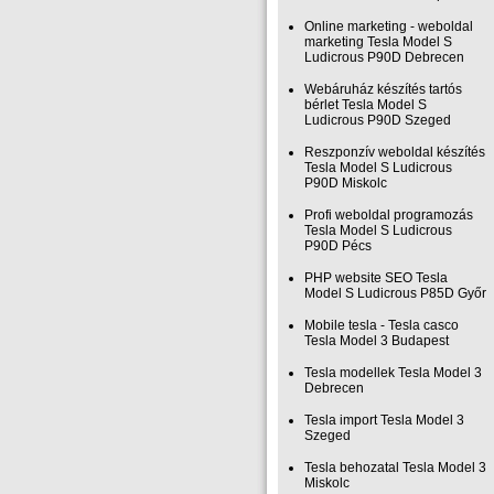
Online marketing - weboldal
marketing Tesla Model S
Ludicrous P90D Debrecen
Webáruház készítés tartós
bérlet Tesla Model S
Ludicrous P90D Szeged
Reszponzív weboldal készítés
Tesla Model S Ludicrous
P90D Miskolc
Profi weboldal programozás
Tesla Model S Ludicrous
P90D Pécs
PHP website SEO Tesla
Model S Ludicrous P85D Győr
Mobile tesla - Tesla casco
Tesla Model 3 Budapest
Tesla modellek Tesla Model 3
Debrecen
Tesla import Tesla Model 3
Szeged
Tesla behozatal Tesla Model 3
Miskolc