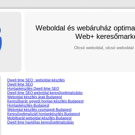
Weboldal és webáruház optimal
Web+ keresőmarke
Olcsó weboldal, olcsó weboldal 
Dwell time SEO : weboldal készítés
Dwell time SEO
Honlapkészítés Dwell time SEO
Dwell time SEO weboldal keresőoptimalizálás
Weboldal készítés árak Budapest
Keresőbarát, egyedi honlap‎ készítés Budapest
Honlapkészítés Budapest
Weboldal készítés csomagok Budapest
Keresőoptimalizált honlapkészítés Budapest
Mobilbarát weboldal készítés Budapest
Dwell time havidíjas keresőoptimalizálás