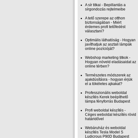
A sír titkai - Bepillantás a
sírgondozás rejtelmeibe
A tető szerepe az otthon
biztonságában - Miért
érdemes profi tetőfedést
választani?
Optimális láthatóság - Hogyan
javíthatjuk az asztali lámpák
online pozícióját?
Webshop marketing titkok -
Hogyan növeld eladásaidat az
online térben?
Természetes módszerek az
ajakdúsításra - hogyan érjük
el a tökéletes ajkakat?
Professzionális weboldal
készítés Kerek beépíthető
lámpa fényforrás Budapest
Profi weboldal készítés -
Céges weboldal készítés rövid
határidővel
Webáruház és weboldal
készítés Tesla Model S
Ludicrous P90D Budapest