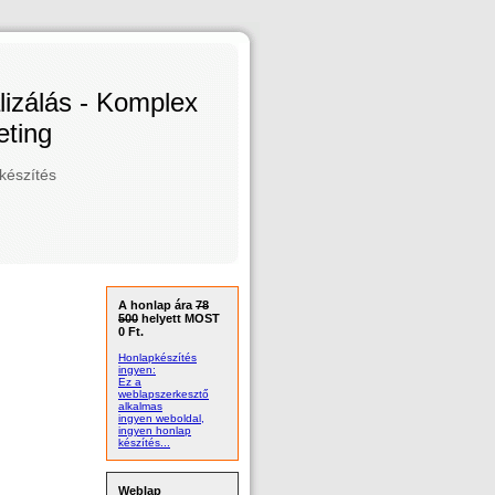
izálás - Komplex
ting
készítés
A honlap ára
78
500
helyett MOST
0 Ft.
Honlapkészítés
ingyen:
Ez a
weblapszerkesztő
alkalmas
ingyen weboldal,
ingyen honlap
készítés...
Weblap