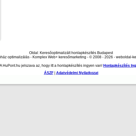
Oldal: Keresőoptimalizált honlapkészítés Budapest
áz optimalizálás - Komplex Web+ keresőmarketing - © 2008 - 2026 - weboldal-ke
A HuPont.hu jelszava az, hogy itt a honlapkészítés ingyen van!
Honlapkészítés In
ÁSZF
|
Adatvédelmi Nyilatkozat