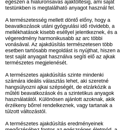
egészen a hialuronsavas ajaktöltésig, ami saját
testünkben is megtalálható anyagot használ fel.
A természetesség mellett döntő előny, hogy a
beavatkozások utáni gyógyulási idő rövidebb, a
mellékhatások kisebb eséllyel jelentkeznek, és a
végeredmény harmonikusabb az arc többi
vonásával. Az ajakdúsítás természetesen több
esetben tartósabb megoldást is nyújthat, hiszen a
test saját anyagait használva segíti elő az ajkak
természetes megjelenését.
A természetes ajakdúsítás szinte mindenki
számára ideális választás lehet, aki szeretné
hangsúlyozni ajkai szépségét, de elzárkózik a
műtéti beavatkozások és a szintetikus anyagok
használatától. Különösen ajánlott azoknak, akik
érzékeny bőrrel rendelkeznek, vagy tartanak a
túlzott változástól.
A természetes ajakdúsítás eredményeinek
megőrzéséhez fontos az egészséges életmód, a