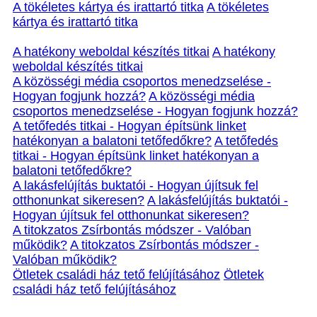
A tökéletes kártya és irattartó titka
A tökéletes
kártya és irattartó titka
A hatékony weboldal készítés titkai
A hatékony
weboldal készítés titkai
A közösségi média csoportos menedzselése -
Hogyan fogjunk hozzá?
A közösségi média
csoportos menedzselése - Hogyan fogjunk hozzá?
A tetőfedés titkai - Hogyan építsünk linket
hatékonyan a balatoni tetőfedőkre?
A tetőfedés
titkai - Hogyan építsünk linket hatékonyan a
balatoni tetőfedőkre?
A lakásfelújítás buktatói - Hogyan újítsuk fel
otthonunkat sikeresen?
A lakásfelújítás buktatói -
Hogyan újítsuk fel otthonunkat sikeresen?
A titokzatos Zsírbontás módszer - Valóban
működik?
A titokzatos Zsírbontás módszer -
Valóban működik?
Ötletek családi ház tető felújításához
Ötletek
családi ház tető felújításához