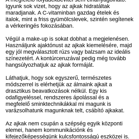
Igyunk sok vizet, hogy az ajkak hidratáltak
maradjanak. A C-vitaminban gazdag ételek és
italok, mint a friss gyümölcslevek, szintén segítenek
a vérkeringés fokozásában.
Végül a make-up is sokat dobhat a megjelenésen.
Használjunk ajaktónust az ajkak kiemelésére, majd
egy jól megválasztott rúzs vagy balzsam az ideális
színezetért. A kontúrceruzával pedig még tovább
hangsúlyozhatjuk az ajkak formáját.
Láthatjuk, hogy sok egyszerű, természetes
módszerrel is elérhetjük az álmaink ajkait a
drasztikus beavatkozások nélkül. Egy kis
odafigyeléssel, rendszeres ápolással és a
megfelelő sminktechnikákkal mi magunk is
varázsolhatunk magunknak telt, csábító ajkakat.
Az ajkak nem csupán a szépség egyik központi
elemei, hanem kommunikációnk és
kifejezőképességünk kulcsfontosságú eszközei is.