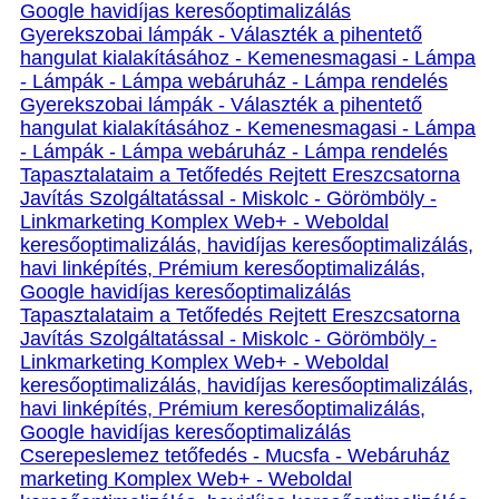
Google havidíjas keresőoptimalizálás
Gyerekszobai lámpák - Választék a pihentető
hangulat kialakításához - Kemenesmagasi - Lámpa
- Lámpák - Lámpa webáruház - Lámpa rendelés
Gyerekszobai lámpák - Választék a pihentető
hangulat kialakításához - Kemenesmagasi - Lámpa
- Lámpák - Lámpa webáruház - Lámpa rendelés
Tapasztalataim a Tetőfedés Rejtett Ereszcsatorna
Javítás Szolgáltatással - Miskolc - Görömböly -
Linkmarketing Komplex Web+ - Weboldal
keresőoptimalizálás, havidíjas keresőoptimalizálás,
havi linképítés, Prémium keresőoptimalizálás,
Google havidíjas keresőoptimalizálás
Tapasztalataim a Tetőfedés Rejtett Ereszcsatorna
Javítás Szolgáltatással - Miskolc - Görömböly -
Linkmarketing Komplex Web+ - Weboldal
keresőoptimalizálás, havidíjas keresőoptimalizálás,
havi linképítés, Prémium keresőoptimalizálás,
Google havidíjas keresőoptimalizálás
Cserepeslemez tetőfedés - Mucsfa - Webáruház
marketing Komplex Web+ - Weboldal