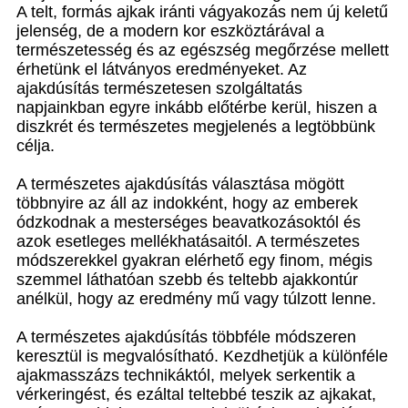
A telt, formás ajkak iránti vágyakozás nem új keletű
jelenség, de a modern kor eszköztárával a
természetesség és az egészség megőrzése mellett
érhetünk el látványos eredményeket. Az
ajakdúsítás természetesen szolgáltatás
napjainkban egyre inkább előtérbe kerül, hiszen a
diszkrét és természetes megjelenés a legtöbbünk
célja.
A természetes ajakdúsítás választása mögött
többnyire az áll az indokként, hogy az emberek
ódzkodnak a mesterséges beavatkozásoktól és
azok esetleges mellékhatásaitól. A természetes
módszerekkel gyakran elérhető egy finom, mégis
szemmel láthatóan szebb és teltebb ajakkontúr
anélkül, hogy az eredmény mű vagy túlzott lenne.
A természetes ajakdúsítás többféle módszeren
keresztül is megvalósítható. Kezdhetjük a különféle
ajakmasszázs technikáktól, melyek serkentik a
vérkeringést, és ezáltal teltebbé teszik az ajkakat,