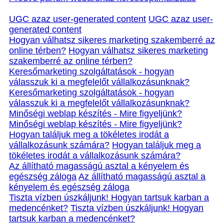
UGC azaz user-generated content
UGC azaz user-
generated content
Hogyan válhatsz sikeres marketing szakemberré az
online térben?
Hogyan válhatsz sikeres marketing
szakemberré az online térben?
Keresőmarketing szolgáltatások - hogyan
válasszuk ki a megfelelőt vállalkozásunknak?
Keresőmarketing szolgáltatások - hogyan
válasszuk ki a megfelelőt vállalkozásunknak?
Minőségi weblap készítés - Mire figyeljünk?
Minőségi weblap készítés - Mire figyeljünk?
Hogyan találjuk meg a tökéletes irodát a
vállalkozásunk számára?
Hogyan találjuk meg a
tökéletes irodát a vállalkozásunk számára?
Az állítható magasságú asztal a kényelem és
egészség záloga
Az állítható magasságú asztal a
kényelem és egészség záloga
Tiszta vízben úszkáljunk! Hogyan tartsuk karban a
medencénket?
Tiszta vízben úszkáljunk! Hogyan
tartsuk karban a medencénket?