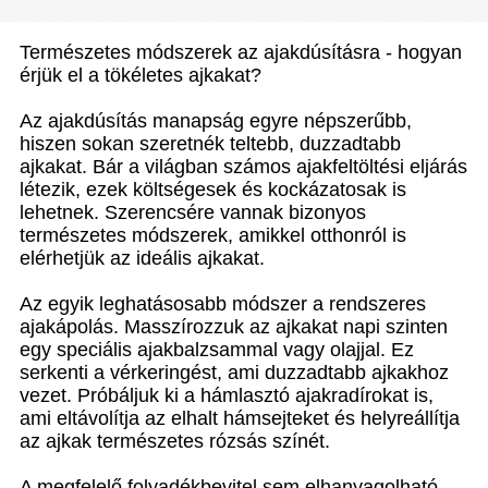
Természetes módszerek az ajakdúsításra - hogyan
érjük el a tökéletes ajkakat?
Az ajakdúsítás manapság egyre népszerűbb,
hiszen sokan szeretnék teltebb, duzzadtabb
ajkakat. Bár a világban számos ajakfeltöltési eljárás
létezik, ezek költségesek és kockázatosak is
lehetnek. Szerencsére vannak bizonyos
természetes módszerek, amikkel otthonról is
elérhetjük az ideális ajkakat.
Az egyik leghatásosabb módszer a rendszeres
ajakápolás. Masszírozzuk az ajkakat napi szinten
egy speciális ajakbalzsammal vagy olajjal. Ez
serkenti a vérkeringést, ami duzzadtabb ajkakhoz
vezet. Próbáljuk ki a hámlasztó ajakradírokat is,
ami eltávolítja az elhalt hámsejteket és helyreállítja
az ajkak természetes rózsás színét.
A megfelelő folyadékbevitel sem elhanyagolható.