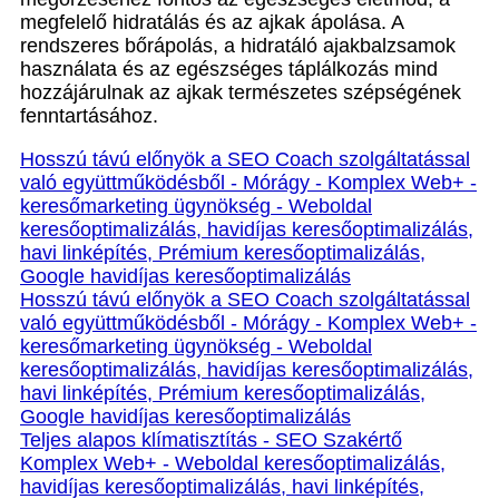
megfelelő hidratálás és az ajkak ápolása. A
rendszeres bőrápolás, a hidratáló ajakbalzsamok
használata és az egészséges táplálkozás mind
hozzájárulnak az ajkak természetes szépségének
fenntartásához.
Hosszú távú előnyök a SEO Coach szolgáltatással
való együttműködésből - Mórágy - Komplex Web+ -
keresőmarketing ügynökség - Weboldal
keresőoptimalizálás, havidíjas keresőoptimalizálás,
havi linképítés, Prémium keresőoptimalizálás,
Google havidíjas keresőoptimalizálás
Hosszú távú előnyök a SEO Coach szolgáltatással
való együttműködésből - Mórágy - Komplex Web+ -
keresőmarketing ügynökség - Weboldal
keresőoptimalizálás, havidíjas keresőoptimalizálás,
havi linképítés, Prémium keresőoptimalizálás,
Google havidíjas keresőoptimalizálás
Teljes alapos klímatisztítás - SEO Szakértő
Komplex Web+ - Weboldal keresőoptimalizálás,
havidíjas keresőoptimalizálás, havi linképítés,