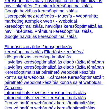
keresőoptimalizálás, havidíjas keresőoptimalizálás,
havi linképítés, Prémium keresőoptimalizálás,
Google havidíjas keresőoptimalizálás
Cserepeslemez tetőfedés - Mucsfa - Webáruház
marketing Komplex Web+ - Weboldal
keresőoptimalizálás, havidíjas keresőoptimalizálás,
havi linképítés, Prémium keresőoptimalizálás,
Google havidíjas keresőoptimalizálás
Eltartási szerződés / idősgondozás
keresőoptimalizálás
Eltartási szerződés /
idősgondozás keresőoptimalizálás
Havidíjas keresőoptimalizálás eladó tűzifa témában
Havidíjas keresőoptimalizálás eladó tűzifa témában
Keresőoptimalizált bérelhető weboldal készítés
kontra saját weboldal - Zárcsere
Keresőoptimalizált
bérelhető weboldal készítés kontra saját weboldal -
Zárcsere
Intraceuticals kezelés keresőoptimalizálás
Intraceuticals kezelés keresőoptimalizálás
Prouvé parfüm webáruház keresőoptimalizálás
Prouvé parfüm webáruház keresőoptimalizálás