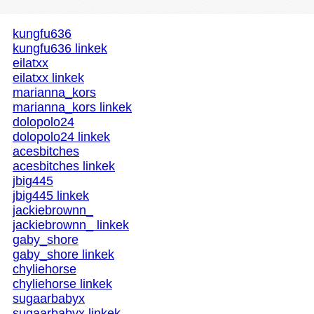
kungfu636
kungfu636 linkek
eilatxx
eilatxx linkek
marianna_kors
marianna_kors linkek
dolopolo24
dolopolo24 linkek
acesbitches
acesbitches linkek
jbig445
jbig445 linkek
jackiebrownn_
jackiebrownn_ linkek
gaby_shore
gaby_shore linkek
chyliehorse
chyliehorse linkek
sugaarbabyx
sugaarbabyx linkek