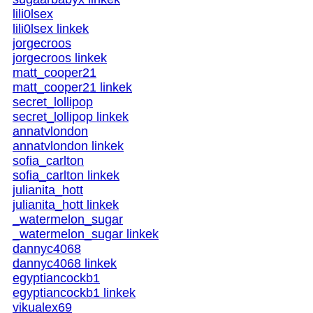
lili0lsex
lili0lsex linkek
jorgecroos
jorgecroos linkek
matt_cooper21
matt_cooper21 linkek
secret_lollipop
secret_lollipop linkek
annatvlondon
annatvlondon linkek
sofia_carlton
sofia_carlton linkek
julianita_hott
julianita_hott linkek
_watermelon_sugar
_watermelon_sugar linkek
dannyc4068
dannyc4068 linkek
egyptiancockb1
egyptiancockb1 linkek
vikualex69