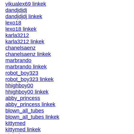
vikualex69 linkek
dandjdjdj
dandjdjdj linkek
lexo18
lexo18 linkek
karla3212
karla3212 linkek
chanelsaenz
chanelsaenz linkek
marbrando
marbrando linkek
robot_boy323
robot_boy323 linkek
hhighboy00
hhighboy00 linkek
abby_princess
abby_princess linkek
blown_all_tubes
blown_all_tubes linkek
kittymed
kittymed linkek